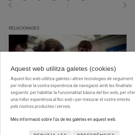
RELACIONADES
Aquest web utilitza galetes (cookies)
Aquest lloc web utilitza galetes i altres tecnologies de seguiment
per millorar la vostra experiència de navegació amb les finalitats
següents: per habilitar la funcionalitat bàsica del lloc web, per ofer
una millor experiència al lloc web i per mesurar el vostre interès
El XII Torneig Cloenda consolida la seva aposta pel
pels nostres productes i serveis.
bàsquet base amb dos caps de setmana plens d’esport i
convivència
Més informació sobre l'ús de les galetes en aquest web.
08/07/2026