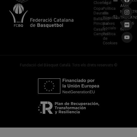
Cloenda
legal
AMB
Copa
Política
NOSALTR
Daurada
de
TRUCA’N
Privadesa
Ball&Roll
933 966
Principal
Xarxes
Socials
620
Casals i
Campus
Política
de
Cookies
Fundació del Bàsquet Català. Tots els drets reservats ©