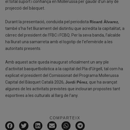
el total suport i confiança en Mollerussa per gaudir d’un any de
projecció del bàsquet.
Durant la presentació, conduïda pel periodista
Ricard Àlvarez
,
també s’ha fet lliurament del distintiu que acredita la capitalitat, a
càrrec del president de l’FBC i FCBQ. Per la seva banda, l’alcalde
ha lliurat una samarreta amb el logotip de l’efemèride a les
autoritats presents.
Amb aquest acte queda inaugurat oficialment un any ple
d’activitat basquetbolística a la capital del Pla d’Urgell, tal com ha
explicat el president del Comissionat del Programa Mollerussa
Capital del Bàsquet Català 2026,
Jordi Pérez
, que ha avançat
algunes de les activitats previstes que inclouran propostes tant
esportives a les culturals al llarg de l’any.
COMPARTEIX