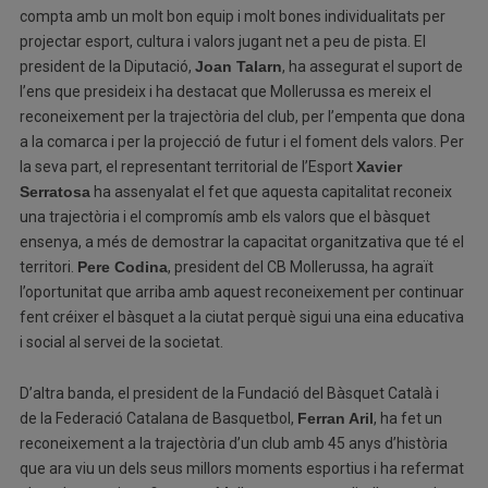
compta amb un molt bon equip i molt bones individualitats per
projectar esport, cultura i valors jugant net a peu de pista. El
president de la Diputació,
Joan Talarn
, ha assegurat el suport de
l’ens que presideix i ha destacat que Mollerussa es mereix el
reconeixement per la trajectòria del club, per l’empenta que dona
a la comarca i per la projecció de futur i el foment dels valors. Per
la seva part, el representant territorial de l’Esport
Xavier
Serratosa
ha assenyalat el fet que aquesta capitalitat reconeix
una trajectòria i el compromís amb els valors que el bàsquet
ensenya, a més de demostrar la capacitat organitzativa que té el
territori.
Pere Codina
, president del CB Mollerussa, ha agraït
l’oportunitat que arriba amb aquest reconeixement per continuar
fent créixer el bàsquet a la ciutat perquè sigui una eina educativa
i social al servei de la societat.
D’altra banda, el president de la Fundació del Bàsquet Català i
de la Federació Catalana de Basquetbol,
Ferran Aril
, ha fet un
reconeixement a la trajectòria d’un club amb 45 anys d’història
que ara viu un dels seus millors moments esportius i ha refermat