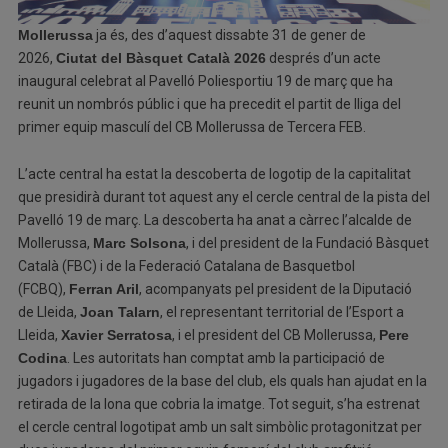
Mollerussa
ja és, des d’aquest dissabte 31 de gener de
2026,
Ciutat del Bàsquet Català 2026
després d’un acte
inaugural celebrat al Pavelló Poliesportiu 19 de març que ha
reunit un nombrós públic i que ha precedit el partit de lliga del
primer equip masculí del CB Mollerussa de Tercera FEB.
L’acte central ha estat la descoberta de logotip de la capitalitat
que presidirà durant tot aquest any el cercle central de la pista del
Pavelló 19 de març. La descoberta ha anat a càrrec l’alcalde de
Mollerussa,
Marc Solsona
, i del president de la Fundació Bàsquet
Català (FBC) i de la Federació Catalana de Basquetbol
(FCBQ),
Ferran Aril
, acompanyats pel president de la Diputació
de Lleida,
Joan Talarn
, el representant territorial de l’Esport a
Lleida,
Xavier Serratosa
, i el president del CB Mollerussa,
Pere
Codina
. Les autoritats han comptat amb la participació de
jugadors i jugadores de la base del club, els quals han ajudat en la
retirada de la lona que cobria la imatge. Tot seguit, s’ha estrenat
el cercle central logotipat amb un salt simbòlic protagonitzat per