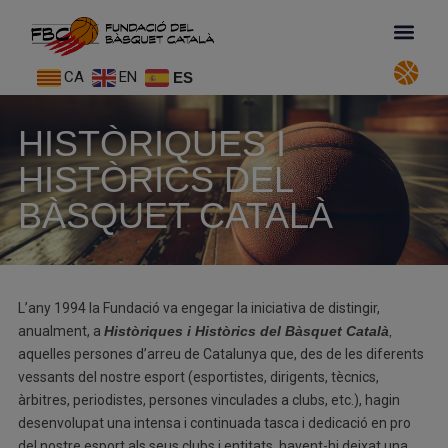
CA
EN
ES
HISTÒRIQUES I
HISTÒRICS DEL
BÀSQUET CATALÀ
L’any 1994 la Fundació va engegar la iniciativa de distingir,
anualment, a
Històriques i Històrics del Bàsquet Català
,
aquelles persones d’arreu de Catalunya que, des de les diferents
vessants del nostre esport (esportistes, dirigents, tècnics,
àrbitres, periodistes, persones vinculades a clubs, etc.), hagin
desenvolupat una intensa i continuada tasca i dedicació en pro
del nostre esport als seus clubs i entitats, havent-hi deixat una