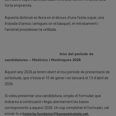
forta empremta.
Aquesta distinció es lliura en el decurs d’una festa-sopar, una
trobada d’amics i amigues on el bàsquet, el retrobament i
l’amistat presideixen la vetllada.
Inici del període de
candidatures – Històrics i Històriques 2026
Aquest any 2026 ja tenim obert el nou període de presentació de
sol·licituds, que s’inicia el 10 de gener i es tancarà el 13 d’abril de
2026.
Si voleu presentar una candidatura, ompliu el formulari que
trobareu a continuació i llegiu atentament les bases
corresponents a aquest 2026. Un cop completat el formulari, cal
enviar-lo a
historia.fundacio@basquetcatala.cat.