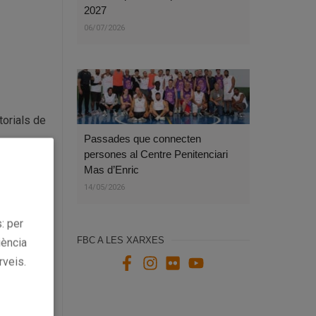
2027
06/07/2026
torials de
Passades que connecten
persones al Centre Penitenciari
Mas d’Enric
14/05/2026
: per
FBC A LES XARXES
iència
rveis.