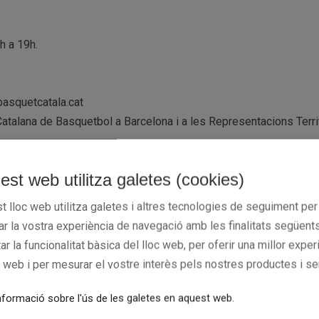
h a 19h.
@basquetcatala.cat
atalana de Basquetbol a Barcelona i a les Representacions Terri
est web utilitza galetes (cookies)
 Guipúscoa, 27, planta baixa – Barcelona)
 – Girona)
t lloc web utilitza galetes i altres tecnologies de seguiment per
tresol – Lleida)
rar la vostra experiència de navegació amb les finalitats següents
Tarragona)
tar la funcionalitat bàsica del lloc web, per oferir una millor exper
e la sort us acompanyi!
c web i per mesurar el vostre interès pels nostres productes i se
formació sobre l'ús de les galetes en aquest web.