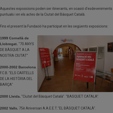
Aquestes exposicions poden ser itinerants, en ocasió d'esdeveniments
puntuals i en els actes de la Ciutat del Bàsquet Català.
Fins el present la Fundació ha participat en les següents exposicions:
1999 Cornellà de
Llobregat.
"70 ANYS
DE BÀSQUET A LA
NOSTRA CIUTAT"
2000-2002 Barcelona
.
F.C.B. "ELS CARTELLS
DE LA HISTÒRIA DEL
BARÇA"
2000 Lleida.
"Ciutat del Bàsquet Català". "BASQUET CATALA".
2002 Valls.
75è Aniversari A.A.E.E.T.."EL BÀSQUET CATALÀ".