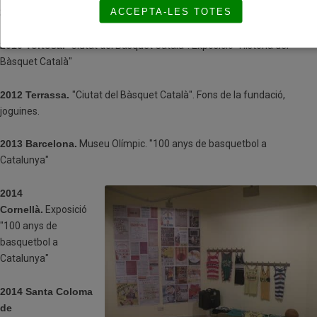
ACCEPTA-LES TOTES
2010 Rubí.
"Setmana del Bàsquet a Rubí"
2010 Tortosa.
"Ciutat del Bàsquet Català". Exposició "Història del
Bàsquet Català"
2012 Terrassa.
"Ciutat del Bàsquet Català". Fons de la fundació,
joguines.
2013 Barcelona.
Museu Olímpic. "100 anys de basquetbol a
Catalunya"
2014
Cornellà.
Exposició
"100 anys de
basquetbol a
Catalunya"
2014 Santa Coloma
de