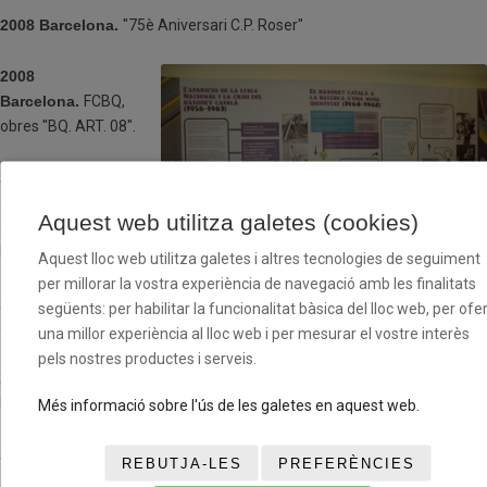
2008 Barcelona.
"75è Aniversari C.P. Roser"
2008
Barcelona.
FCBQ,
obres "BQ. ART. 08".
2008 Barcelona.
Saló
de la infància. Mostra
Aquest web utilitza galetes (cookies)
de joguines del
Basquetbol.
Aquest lloc web utilitza galetes i altres tecnologies de seguiment
per millorar la vostra experiència de navegació amb les finalitats
2009 Blanes.
"Ciutat
següents: per habilitar la funcionalitat bàsica del lloc web, per ofer
del Bàsquet Català". Fons de la fundació, joguines.
una millor experiència al lloc web i per mesurar el vostre interès
pels nostres productes i serveis.
2009 Blanes.
"Ciutat del Bàsquet Català". Fons d'art de la FCBQ i la
Fundació.
Més informació sobre l'ús de les galetes en aquest web.
2010 Tortosa.
"Ciutat del Bàsquet Català".
REBUTJA-LES
PREFERÈNCIES