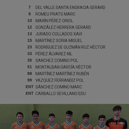
7
DEL VALLE SANTA ENGRACIA
GERARD
8
ROMEU PRATS
MARC
10
MARÍN PÉREZ
ORIOL
12
GONZÁLEZ HERRERA
GERARD
13
JURADO COLLADOS
XAVI
15
MARTÍNEZ SORIA
MIGUEL
23
RODRÍGUEZ DE GUZMÁN RUZ
HÉCTOR
33
PÉREZ ÁLVAREZ
NIL
35
SANCHEZ COMINO
POL
51
MONTALBAN GARCÍA
HÉCTOR
88
MARTÍNEZ MARTÍNEZ
RUBÉN
99
VAZQUEZ FERRANDIZ
POL
ENT
SÁNCHEZ COMINO
MARC
ENT
CARBALLO SEVILLANO
EDU