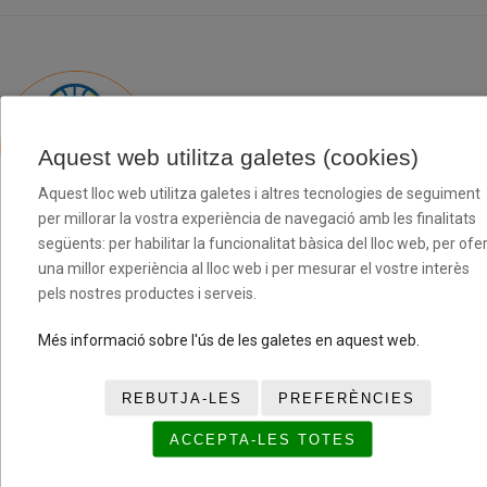
CB COLL BLAU (PRE)
Aquest web utilitza galetes (cookies)
Aquest lloc web utilitza galetes i altres tecnologies de seguiment
per millorar la vostra experiència de navegació amb les finalitats
següents: per habilitar la funcionalitat bàsica del lloc web, per ofer
4
CASANOVAS MONTALBAN
MAX
una millor experiència al lloc web i per mesurar el vostre interès
5
CAÑAS MORENO
EDGAR
pels nostres productes i serveis.
9
SCHÖNHÖFER PALMA
ALEIX
12
ADRADA TRIAS
LUCAS
Més informació sobre l'ús de les galetes en aquest web.
13
CAMPS CALLEJA
ADRIÀ
14
FLORES NAVARRO
BRUNO
REBUTJA-LES
PREFERÈNCIES
18
MANZANO CASINO
MAXIM
19
OBRADOS LOPEZ
BIEL
ACCEPTA-LES TOTES
22
JACKSON SANTOS-OLMO
OWEN