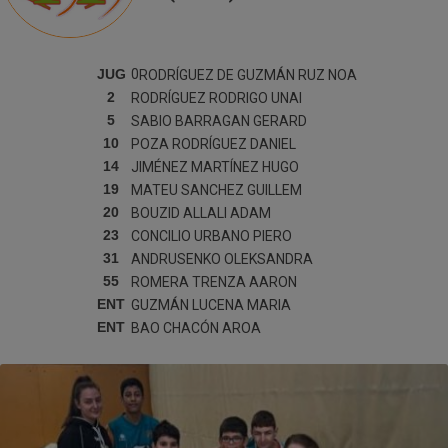
JUG
0
RODRÍGUEZ DE GUZMÁN RUZ
NOA
2
RODRÍGUEZ RODRIGO
UNAI
5
SABIO BARRAGAN
GERARD
10
POZA RODRÍGUEZ
DANIEL
14
JIMÉNEZ MARTÍNEZ
HUGO
19
MATEU SANCHEZ
GUILLEM
20
BOUZID ALLALI
ADAM
23
CONCILIO URBANO
PIERO
31
ANDRUSENKO
OLEKSANDRA
55
ROMERA TRENZA
AARON
ENT
GUZMÁN LUCENA
MARIA
ENT
BAO CHACÓN
AROA