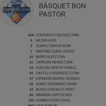
BÀSQUET BON
PASTOR
JUG
0
CARRASCO VAZQUEZ
IVAN
4
BAZRA
HOUD
5
SUAREZ GARCIA
KEVIN
7
MARTINEZ ISAAC
SERGIO
10
MUIÑO ALVEZ
IZAN
21
CAÑADAS MENDEZ
ERIK
23
HUACON ZAPATA
RONALD
25
CASTILLO RODRIGUEZ
EITAN
27
ESPINOSA BARRUL
RICARDO
29
GOMEZ FERNANDEZ
ADRIA
33
AUSED GONZALEZ
DIDAC
99
MIRANDA SANTOS
IKER
100
DOMINGO PEREZ
RAUL
ENT
GARCIA
KEVIN