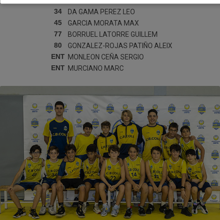
25
ROMERO BERCEBAL
LUCAS
34
DA GAMA PEREZ
LEO
45
GARCIA MORATA
MAX
77
BORRUEL LATORRE
GUILLEM
80
GONZALEZ-ROJAS PATIÑO
ALEIX
ENT
MONLEON CEÑA
SERGIO
ENT
MURCIANO
MARC