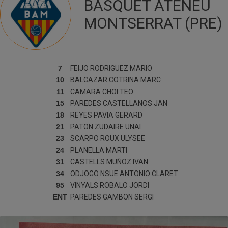
BÀSQUET ATENEU
MONTSERRAT (PRE)
7
FEIJO RODRIGUEZ
MARIO
10
BALCAZAR COTRINA
MARC
11
CAMARA CHOI
TEO
15
PAREDES CASTELLANOS
JAN
18
REYES PAVIA
GERARD
21
PATON ZUDAIRE
UNAI
23
SCARPO ROUX
ULYSEE
24
PLANELLA
MARTI
31
CASTELLS MUÑOZ
IVAN
34
ODJOGO NSUE
ANTONIO CLARET
95
VINYALS ROBALO
JORDI
ENT
PAREDES GAMBON
SERGI