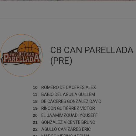
CB CAN PARELLADA
(PRE)
10
ROMERO DE CÁCERES
ALEX
11
BABIO DEL AGUILA
GUILLEM
18
DE CÁCERES GONZÁLEZ
DAVID
19
RINCÓN GUTIÉRREZ
VÍCTOR
20
EL JAAMIMZOUADI
YOUSEFF
21
GONZALEZ VICENTE
BRUNO
22
AGULLÓ CAÑIZARES
ERIC