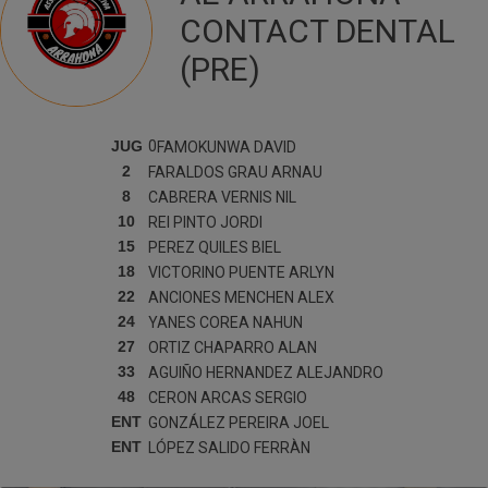
CONTACT DENTAL
(PRE)
JUG
0
FAMOKUNWA
DAVID
2
FARALDOS GRAU
ARNAU
8
CABRERA VERNIS
NIL
10
REI PINTO
JORDI
15
PEREZ QUILES
BIEL
18
VICTORINO PUENTE
ARLYN
22
ANCIONES MENCHEN
ALEX
24
YANES COREA
NAHUN
27
ORTIZ CHAPARRO
ALAN
33
AGUIÑO HERNANDEZ
ALEJANDRO
48
CERON ARCAS
SERGIO
ENT
GONZÁLEZ PEREIRA
JOEL
ENT
LÓPEZ SALIDO
FERRÀN