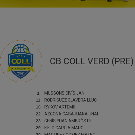
CB COLL VERD (PRE)
1
MUSSONS CIVÍS
JAN
11
RODRIGUEZ CLAVERA
LLUC
16
RYKOV
ARTEMII
22
AZCONA CASAJUANA
UNAI
23
GENÍS YUAN
AMBRÒS RUI
29
FIELD GARCIA
MARC
30
MARTINEZ GOMEZ
MATEO