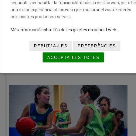
següents: per habilitar la funcionalitat bàsica del lloc web, per ofer
una millor experiència al lloc web i per mesurar el vostre interès
pels nostres productes i serveis.
Més informació sobre l'ús de les galetes en aquest web.
REBUTJA-LES
PREFERÈNCIES
El XII Torneig Cloenda consolida la seva aposta pel
bàsquet base amb dos caps de setmana plens d’esport i
ACCEPTA-LES TOTES
convivència
08/07/2026