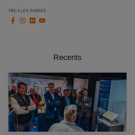
FBC A LES XARXES
Recents