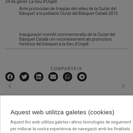
24 de gener. La Seu d’Urgell:
Acte protocolari de traspàs del relleu de la Ciutat del
Bàsquet a la població Ciutat del Bàsquet Català 2015.
Inauguració monòlit commemoratiu de la Ciutat del
Bàsquet Català i en reconeixement als promotors
històrics del bàsquet a la Seu d’Urgell.
COMPARTEIX
RELACIONADES
Aquest web utilitza galetes (cookies)
Aquest lloc web utilitza galetes i altres tecnologies de seguiment
per millorar la vostra experiència de navegació amb les finalitats