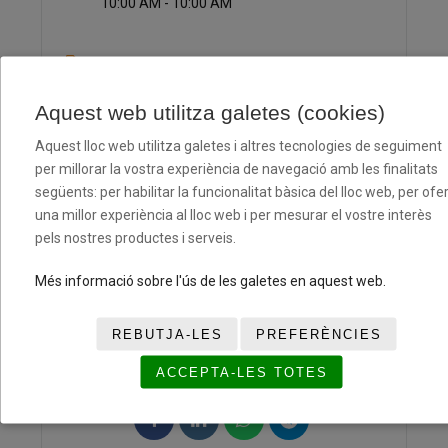
10:00 AM - 10:00 AM
CATEGORÍA
Antoni Brusi
Aquest web utilitza galetes (cookies)
Balturó
Aquest lloc web utilitza galetes i altres tecnologies de seguiment
Bon Pastor
per millorar la vostra experiència de navegació amb les finalitats
Casal Jove
següents: per habilitar la funcionalitat bàsica del lloc web, per ofer
una millor experiència al lloc web i per mesurar el vostre interès
Nou Patufet
pels nostres productes i serveis.
Vallcarca Nord
Més informació sobre l'ús de les galetes en aquest web.
REBUTJA-LES
PREFERÈNCIES
COMPARTIR ESTE EVENTO
ACCEPTA-LES TOTES